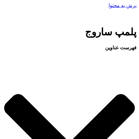
پرش به محتوا
پلمپ ساروج
فهرست عناوین