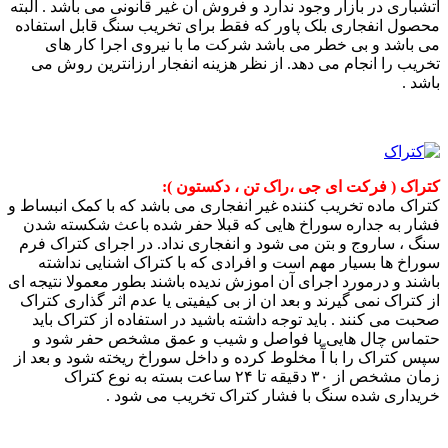
اتشباری در بازار وجود ندارد و فروش آن غیر قانونی می باشد . البته
محصول انفجاری بلک پاور که فقط برای تخریب سنگ قابل استفاده
می باشد و بی خطر می باشد شرکت ما با نیروی اجرا کار های
تخریب را انجام می دهد. از نظر هزینه انفجار ارزانترین روش می
باشد .
کتراک ( فرکت ای جی ،راک تن ، دکستون ):
کتراک ماده تخریب کننده غیر انفجاری می باشد که با کمک انبساط و
فشار به جداره سوراخ هایی که قبلا حفر شده باعث شکسته شدن
سنگ ، ساروج و بتن می شود و انفجاری نداد. در اجرای کتراک فرم
سوراخ ها بسیار مهم است و افرادی که با کتراک اشنایی نداشته
باشند و درمورد اجرای آن اموزش ندیده باشند بطور معمولا نتیجه ای
از کتراک نمی گیرند و بعد ان از بی کیفیتی یا عدم اثر گذاری کتراک
صحبت می کنند . باید توجه داشته باشید در استفاده از کتراک باید
حتماس چال هایی با فواصل و شیب و عمق مشخص حفر شود و
سپس کتراک را با آّ مخلوط کرده و داخل سوراخ ریخته شود و بعد از
زمان مشخص از ۳۰ دقیقه تا ۲۴ ساعت بسته به نوع کتراک
خریداری شده سنگ با فشار کتراک تخریب می شود .