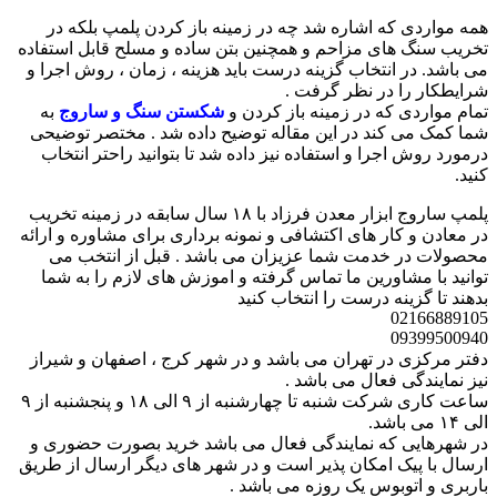
همه مواردی که اشاره شد چه در زمینه باز کردن پلمپ بلکه در
تخریب سنگ های مزاحم و همچنین بتن ساده و مسلح قابل استفاده
می باشد. در انتخاب گزینه درست باید هزینه ، زمان ، روش اجرا و
شرایطکار را در نظر گرفت .
تمام مواردی که در زمینه باز کردن و
شکستن سنگ و ساروج
به
شما کمک می کند در این مقاله توضیح داده شد . مختصر توضیحی
درمورد روش اجرا و استفاده نیز داده شد تا بتوانید راحتر انتخاب
کنید.
پلمپ ساروج ابزار معدن فرزاد با ۱۸ سال سابقه در زمینه تخریب
در معادن و کار های اکتشافی و نمونه برداری برای مشاوره و ارائه
محصولات در خدمت شما عزیزان می باشد . قبل از انتخب می
توانید با مشاورین ما تماس گرفته و اموزش های لازم را به شما
بدهند تا گزینه درست را انتخاب کنید
02166889105
09399500940
دفتر مرکزی در تهران می باشد و در شهر کرج ، اصفهان و شیراز
نیز نمایندگی فعال می باشد .
ساعت کاری شرکت شنبه تا چهارشنبه از ۹ الی ۱۸ و پنجشنبه از ۹
الی ۱۴ می باشد.
در شهرهایی که نمایندگی فعال می باشد خرید بصورت حضوری و
ارسال با پیک امکان پذیر است و در شهر های دیگر ارسال از طریق
باربری و اتوبوس یک روزه می باشد .