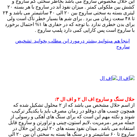
این حلال مخصوص ساروج می باشد بخاطر سختی کم ساروج و
کشش بین ملکولی کمتر . میزان نفوذ آند در ساروج با هر بسته ۲۰
لیتری بسته به سختی ساروج بین ۲۰ الی ۴۰ سانتیمتر می باشد و ۲۴
تا ۴۸ سعت زمان می برد . برای شم ها بسیار خطر ناک است ولی
برای بدن خطری ندارد .با توجه که در حفاری ها ۱% احتمال برخورد
با ساروج است پس کارایی کمی دارد پلمپ ساروج .
اینجا هم میتوانید بیشتر درمورد این مطلب بخوانید
تشخیص
ساروج
حلال سنگ و ساروج اف ال ۲ و اف ال ۳:
از اسم حلال مشخص می باشد که از ۲ محلول تشکیل شده که
همچون چسب های دوقلو در زمان مصرف باید با یکدیگر ترکیب
شوند و نکته مهم این است که برای سنگ های آهکی و رسولی از
جمله مرمر ،مرمریت ،لایم استون،چینی و تراورتن و ساروج قابل
استفاده می باشد . میذان نفوذ بسته های ۲۰ لیتری این حلال در
ساروج تا ۶۰ سانتیمتر و در سنگ ها بسته به سختی آن بین ۲۰ الی