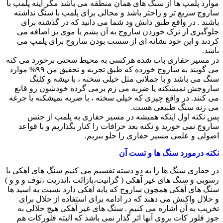
موارد پلمپ ها از سنگ های همان منطقه می باشد مگر اینه پلمپ با
ساروج سریع تر و راحتر باشد و مجالی برای پلمپ با سنگ نداشته
باشند . در واقع طبق دانش ود شما می دانید که در گذشته برای
جلوگیری از ترک خوردن ساروج به آن پشم یا موی بز اضافه می
کردند و این خود نشانه ای از سست بودن ساروج برای پلمپ می
باشد.
در مسیر حفاری باب شده هرکسی به محیط سختی برخورد می کنه
می گویند به ساروج خورده که طبق تجربه و تحقیق من ۹۹% موارد
سنگ می باشد و با جملاتی مثل خیلی سخته ، با تیشه و کلنگ
ساروجش نمیشکنه یا ضربه می زم برمی گرده خودشون رو قانع
می کنند. در واقع چیزی که خیلی سخته ، با ضربه نمیشکنه یا جرغه
می زنه سنگ طبیعی هست.
پس نکته اول اینکه همیشه در مسیر حفاری به پلمپ از جنس
ساروج نمی خورید و نکته بعد خرافات را کنار بگذاریم و با قواعد
اصولی و علمی مسیر حفاری را جلو ببریم.
نکته درمورد سنگ ها و تست آن
در حفاری سنگ ها را به دو دسته تقسیم می کنیم سنگ های آهکی یا
رسوبی و سنگ های غیر آهکی ( گرانیت،بازالت ،اندزیت ،توف و و و )
سنگ های آهکی همچون ساروج که پایه آهکی دارد نسبت به اسید ها
و حلال واکنش می دهند که در ادامه برای استفاده از حلال برای
تخریب به آن اشاره می کنیم . سنگ های غیر آهکی هیچ حلالی به
جوز فلور کات بروی آنها اثر گذار نمی باشد که البته فلورکات هم