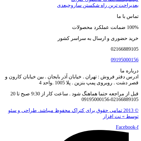
بعدی
راحت ترین راه شکستن ساروج
بعدی
تماس با ما
100% ضمانت عملکرد محصولات
خرید حضوری و ارسال به سراسر کشور
02166889105
09195000156
درباره ما
ادرس دفتر فروش : تهران . خیابان آذر بایجان . بین خیابان کارون و
قصر دشت . روبروی پمپ بنزین . پلا 1005 .واحد 4
قبل از مراجعه حتما هماهنگ شود . ساعت کار از 9:30 صبح تا 20
02166889105-09195000156
© 2013 تمامی حقوق برای کتراک محفوظ میباشد. طراحی و سئو
توسط » نت افزار
Facebook-f