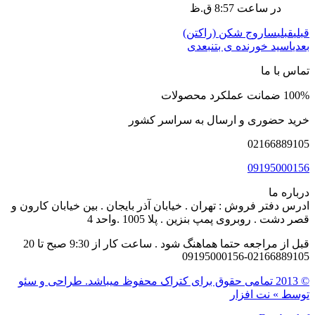
در ساعت
8:57 ق.ظ
قبلی
قبلی
ساروج شکن (راکتن)
بعدی
اسید خورنده ی بتن
بعدی
تماس با ما
100% ضمانت عملکرد محصولات
خرید حضوری و ارسال به سراسر کشور
02166889105
09195000156
درباره ما
ادرس دفتر فروش : تهران . خیابان آذر بایجان . بین خیابان کارون و
قصر دشت . روبروی پمپ بنزین . پلا 1005 .واحد 4
قبل از مراجعه حتما هماهنگ شود . ساعت کار از 9:30 صبح تا 20
02166889105-09195000156
© 2013 تمامی حقوق برای کتراک محفوظ میباشد. طراحی و سئو
توسط » نت افزار