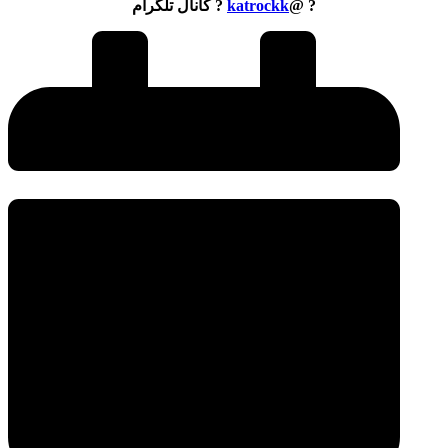
? @
katrockk
? کانال تلگرام