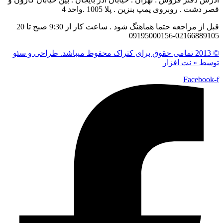
قصر دشت . روبروی پمپ بنزین . پلا 1005 .واحد 4
قبل از مراجعه حتما هماهنگ شود . ساعت کار از 9:30 صبح تا 20
02166889105-09195000156
© 2013 تمامی حقوق برای کتراک محفوظ میباشد. طراحی و سئو
توسط » نت افزار
Facebook-f