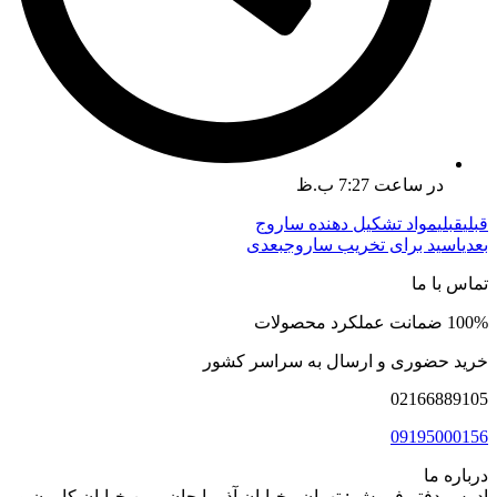
در ساعت
7:27 ب.ظ
قبلی
قبلی
مواد تشکیل دهنده ساروج
بعدی
اسید برای تخریب ساروج
بعدی
تماس با ما
100% ضمانت عملکرد محصولات
خرید حضوری و ارسال به سراسر کشور
02166889105
09195000156
درباره ما
ادرس دفتر فروش : تهران . خیابان آذر بایجان . بین خیابان کارون و